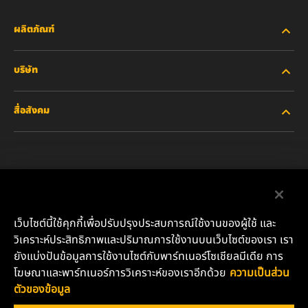
ผลิตภัณฑ์
บริษัท
อุตสาหกรรมหนัก
สื่อสังคม
รถยนต์ส่วนบุคคลและรถบรรทุกงานเบา
เกี่ยวกับเรา
ไส้กรองสำหรับอุตสาหกรรม
ทรัพยากรอื่นๆ
Facebook
ผลิตภัณฑ์สำหรับรถแข่ง
ติดต่อเรา
Instagram
เว็บไซต์นี้ใช้คุกกี้เพื่อปรับปรุงประสบการณ์ใช้งานของผู้ใช้ และ
น้ำมันหล่อลื่น
ตำแหน่งงาน
วิเคราะห์ประสิทธิภาพและปริมาณการใช้งานบนเว็บไซต์ของเรา เรา
YouTube
ยังแบ่งปันข้อมูลการใช้งานไซต์กับพาร์ทเนอร์โซเชียลมีเดีย การ
ความเป็นส่วนตัวของข้อมูล
โฆษณาและพาร์ทเนอร์การวิเคราะห์ของเราอีกด้วย
ความเป็นส่วน
บริษัท มันน์ แอนด์ ฮุมเมิล (ประเทศไทย) จำกัด
ตัวของข้อมูล
เลขที่ 152 อาคารชาร์เตอร์ สแควร์ ห้องเลขที่ 11-06 ชั้น 11 ถนน
ประกาศด้านกฎหมาย