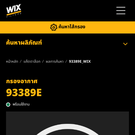
สลับการ
ค้นหาไส้กรอง
ค้นหาผลิภัณฑ์
หน้าหลัก
แค็ตตาล็อก
ผลการค้นหา
93389E_WIX
กรองอากาศ
93389E
พร้อมใช้งาน