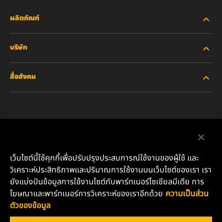
ผลิตภัณฑ์
บริษัท
อุตสาหกรรมหนัก
สื่อสังคม
รถยนต์ส่วนบุคคลและรถบรรทุกงานเบา
เกี่ยวกับเรา
ไส้กรองสำหรับอุตสาหกรรม
ทรัพยากรอื่นๆ
Facebook
ผลิตภัณฑ์สำหรับรถแข่ง
ติดต่อเรา
Instagram
เว็บไซต์นี้ใช้คุกกี้เพื่อปรับปรุงประสบการณ์ใช้งานของผู้ใช้ และ
น้ำมันหล่อลื่น
ตำแหน่งงาน
วิเคราะห์ประสิทธิภาพและปริมาณการใช้งานบนเว็บไซต์ของเรา เรา
YouTube
ยังแบ่งปันข้อมูลการใช้งานไซต์กับพาร์ทเนอร์โซเชียลมีเดีย การ
ความเป็นส่วนตัวของข้อมูล
โฆษณาและพาร์ทเนอร์การวิเคราะห์ของเราอีกด้วย
ความเป็นส่วน
บริษัท มันน์ แอนด์ ฮุมเมิล (ประเทศไทย) จำกัด
ตัวของข้อมูล
เลขที่ 152 อาคารชาร์เตอร์ สแควร์ ห้องเลขที่ 11-06 ชั้น 11 ถนน
ประกาศด้านกฎหมาย
สาทรเหนือ แขวงสีลม เขตบางรัก กรุงเทพมหานคร 10500