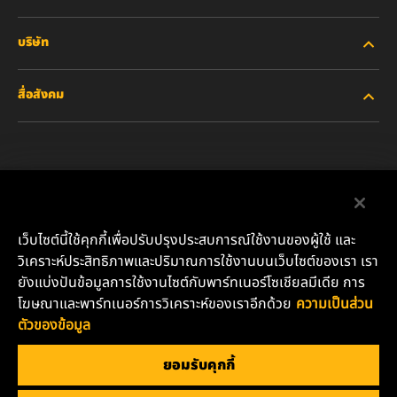
บริษัท
อุตสาหกรรมหนัก
สื่อสังคม
รถยนต์ส่วนบุคคลและรถบรรทุกงานเบา
เกี่ยวกับเรา
ไส้กรองสำหรับอุตสาหกรรม
ทรัพยากรอื่นๆ
Facebook
ผลิตภัณฑ์สำหรับรถแข่ง
ติดต่อเรา
Instagram
เว็บไซต์นี้ใช้คุกกี้เพื่อปรับปรุงประสบการณ์ใช้งานของผู้ใช้ และ
น้ำมันหล่อลื่น
ตำแหน่งงาน
วิเคราะห์ประสิทธิภาพและปริมาณการใช้งานบนเว็บไซต์ของเรา เรา
YouTube
ยังแบ่งปันข้อมูลการใช้งานไซต์กับพาร์ทเนอร์โซเชียลมีเดีย การ
ความเป็นส่วนตัวของข้อมูล
โฆษณาและพาร์ทเนอร์การวิเคราะห์ของเราอีกด้วย
ความเป็นส่วน
บริษัท มันน์ แอนด์ ฮุมเมิล (ประเทศไทย) จำกัด
ตัวของข้อมูล
เลขที่ 152 อาคารชาร์เตอร์ สแควร์ ห้องเลขที่ 11-06 ชั้น 11 ถนน
ประกาศด้านกฎหมาย
สาทรเหนือ แขวงสีลม เขตบางรัก กรุงเทพมหานคร 10500
ยอมรับคุกกี้
อีเมล: TH.info@mann-hummel.com