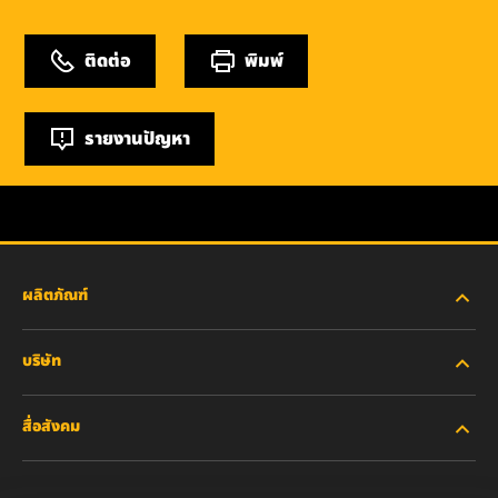
ติดต่อ
พิมพ์
รายงานปัญหา
ผลิตภัณฑ์
บริษัท
อุตสาหกรรมหนัก
สื่อสังคม
รถยนต์ส่วนบุคคลและรถบรรทุกงานเบา
เกี่ยวกับเรา
ไส้กรองสำหรับอุตสาหกรรม