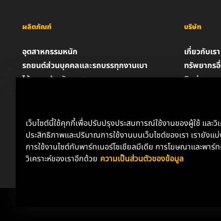
ผลิตภัณฑ์
บริษัท
อุตสาหกรรมหนัก
เกี่ยวกับเรา
รถยนต์ส่วนบุคคลและรถบรรทุกงานเบา
ทรัพยากรอื
ไส้กรองสำหรับอุตสาหกรรม
ติดต่อเรา
ผลิตภัณฑ์สำหรับรถแข่ง
ตำแหน่งงา
น้ำมันหล่อลื่น
ความเป็นส่
ประกาศด้
เว็บไซต์นี้ใช้คุกกี้เพื่อปรับปรุงประสบการณ์ใช้งานของผู้ใช้ และวิ
ประสิทธิภาพและปริมาณการใช้งานบนเว็บไซต์ของเรา เรายังแบ่ง
การใช้งานไซต์กับพาร์ทเนอร์โซเชียลมีเดีย การโฆษณาและพาร์ท
วิเคราะห์ของเราอีกด้วย
ความเป็นส่วนตัวของข้อมูล
Copyright 2024 MANN+HUMMEL. All rights reserved.