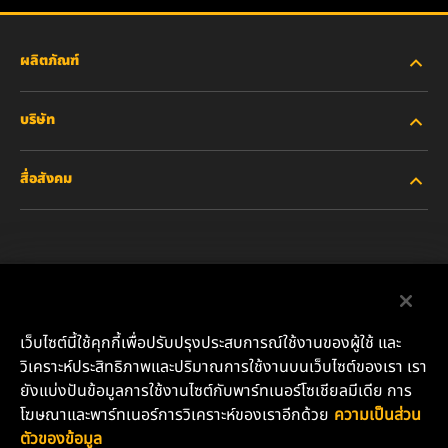
ผลิตภัณฑ์
บริษัท
อุตสาหกรรมหนัก
สื่อสังคม
รถยนต์ส่วนบุคคลและรถบรรทุกงานเบา
เกี่ยวกับเรา
ไส้กรองสำหรับอุตสาหกรรม
ทรัพยากรอื่นๆ
Facebook
ผลิตภัณฑ์สำหรับรถแข่ง
ติดต่อเรา
Instagram
เว็บไซต์นี้ใช้คุกกี้เพื่อปรับปรุงประสบการณ์ใช้งานของผู้ใช้ และ
น้ำมันหล่อลื่น
ตำแหน่งงาน
วิเคราะห์ประสิทธิภาพและปริมาณการใช้งานบนเว็บไซต์ของเรา เรา
YouTube
ยังแบ่งปันข้อมูลการใช้งานไซต์กับพาร์ทเนอร์โซเชียลมีเดีย การ
ความเป็นส่วนตัวของข้อมูล
โฆษณาและพาร์ทเนอร์การวิเคราะห์ของเราอีกด้วย
ความเป็นส่วน
บริษัท มันน์ แอนด์ ฮุมเมิล (ประเทศไทย) จำกัด
ตัวของข้อมูล
เลขที่ 152 อาคารชาร์เตอร์ สแควร์ ห้องเลขที่ 11-06 ชั้น 11 ถนน