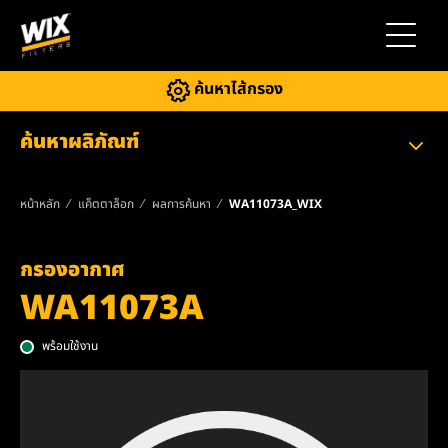
สลับการ
ค้นหาไส้กรอง
ค้นหาผลิภัณฑ์
หน้าหลัก
แค็ตตาล็อก
ผลการค้นหา
WA11073A_WIX
กรองอากาศ
WA11073A
พร้อมใช้งาน