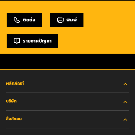
ติดต่อ
พิมพ์
รายงานปัญหา
ผลิตภัณฑ์
บริษัท
อุตสาหกรรมหนัก
สื่อสังคม
รถยนต์ส่วนบุคคลและรถบรรทุกงานเบา
เกี่ยวกับเรา