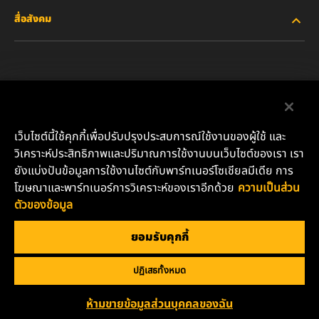
สื่อสังคม
รถยนต์ส่วนบุคคลและรถบรรทุกงานเบา
เกี่ยวกับเรา
ไส้กรองสำหรับอุตสาหกรรม
ทรัพยากรอื่นๆ
Facebook
ผลิตภัณฑ์สำหรับรถแข่ง
ติดต่อเรา
Instagram
เว็บไซต์นี้ใช้คุกกี้เพื่อปรับปรุงประสบการณ์ใช้งานของผู้ใช้ และ
น้ำมันหล่อลื่น
ตำแหน่งงาน
วิเคราะห์ประสิทธิภาพและปริมาณการใช้งานบนเว็บไซต์ของเรา เรา
YouTube
ยังแบ่งปันข้อมูลการใช้งานไซต์กับพาร์ทเนอร์โซเชียลมีเดีย การ
ความเป็นส่วนตัวของข้อมูล
โฆษณาและพาร์ทเนอร์การวิเคราะห์ของเราอีกด้วย
ความเป็นส่วน
บริษัท มันน์ แอนด์ ฮุมเมิล (ประเทศไทย) จำกัด
ตัวของข้อมูล
เลขที่ 152 อาคารชาร์เตอร์ สแควร์ ห้องเลขที่ 11-06 ชั้น 11 ถนน
ประกาศด้านกฎหมาย
สาทรเหนือ แขวงสีลม เขตบางรัก กรุงเทพมหานคร 10500
ยอมรับคุกกี้
อีเมล: TH.info@mann-hummel.com
ปฏิเสธทั้งหมด
Copyright 2024 MANN+HUMMEL. All rights reserved.
ห้ามขายข้อมูลส่วนบุคคลของฉัน