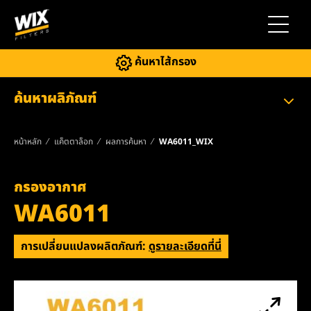
สลับการ
ค้นหาไส้กรอง
ค้นหาผลิภัณฑ์
หน้าหลัก
แค็ตตาล็อก
ผลการค้นหา
WA6011_WIX
กรองอากาศ
WA6011
การเปลี่ยนแปลงผลิตภัณฑ์:
ดูรายละเอียดที่นี่