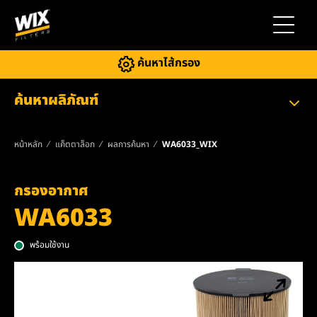
สลับการ
ค้นหาไส้กรอง
ค้นหาผลิภัณฑ์
หน้าหลัก
แค็ตตาล็อก
ผลการค้นหา
WA6033_WIX
กรองอากาศ
WA6033
พร้อมใช้งาน