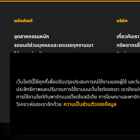
ผลิตภัณฑ์
บริษัท
อุตสาหกรรมหนัก
เกี่ยวกับเรา
รถยนต์ส่วนบุคคลและรถบรรทุกงานเบา
ทรัพยากรอื
ไส้กรองสำหรับอุตสาหกรรม
ติดต่อเรา
ผลิตภัณฑ์สำหรับรถแข่ง
ตำแหน่งงา
น้ำมันหล่อลื่น
ความเป็นส่
ประกาศด้
เว็บไซต์นี้ใช้คุกกี้เพื่อปรับปรุงประสบการณ์ใช้งานของผู้ใช้ และวิ
ประสิทธิภาพและปริมาณการใช้งานบนเว็บไซต์ของเรา เรายังแบ่ง
การใช้งานไซต์กับพาร์ทเนอร์โซเชียลมีเดีย การโฆษณาและพาร์ท
วิเคราะห์ของเราอีกด้วย
ความเป็นส่วนตัวของข้อมูล
Copyright 2024 MANN+HUMMEL. All rights reserved.