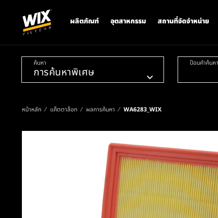
ผลิตภัณฑ์
อุตสาหกรรม
สถานที่จัดจำหน่าย
ค้นหา
ป้อนคำค้นห
หน้าหลัก
แค็ตตาล็อก
ผลการค้นหา
WA6283_WIX