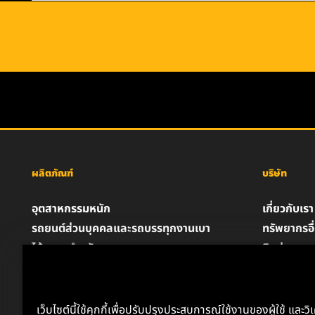
ผลิตภัณฑ์
บริษัท
อุตสาหกรรมหนัก
เกี่ยวกับเรา
รถยนต์ส่วนบุคคลและรถบรรทุกงานเบา
ทรัพยากรอื
ไส้กรองสำหรับอุตสาหกรรม
ติดต่อเรา
ผลิตภัณฑ์สำหรับรถแข่ง
ตำแหน่งงา
น้ำมันหล่อลื่น
ความเป็นส่
ประกาศด้
เว็บไซต์นี้ใช้คุกกี้เพื่อปรับปรุงประสบการณ์ใช้งานของผู้ใช้ และวิ