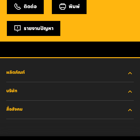
ติดต่อ
พิมพ์
รายงานปัญหา
ผลิตภัณฑ์
บริษัท
อุตสาหกรรมหนัก
สื่อสังคม
รถยนต์ส่วนบุคคลและรถบรรทุกงานเบา
เกี่ยวกับเรา
ไส้กรองสำหรับอุตสาหกรรม
ทรัพยากรอื่นๆ
Facebook