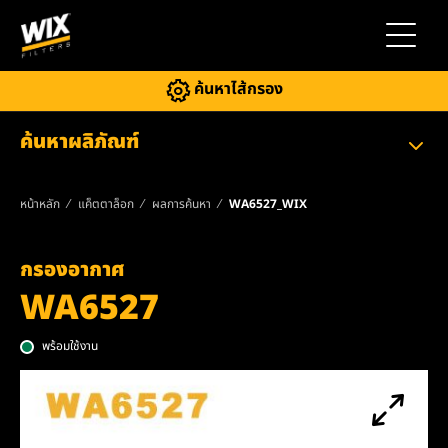
สลับการ
ค้นหาไส้กรอง
ค้นหาผลิภัณฑ์
หน้าหลัก
แค็ตตาล็อก
ผลการค้นหา
WA6527_WIX
กรองอากาศ
WA6527
พร้อมใช้งาน