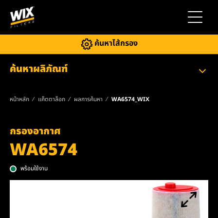
สลับการ
ค้นหาไส้กรอง
ค้นหาผลิภัณฑ์
หน้าหลัก
แค็ตตาล็อก
ผลการค้นหา
WA6574_WIX
กรองอากาศ
WA6574
พร้อมใช้งาน