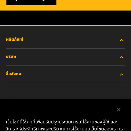
ผลิตภัณฑ์
บริษัท
อุตสาหกรรมหนัก
สื่อสังคม
รถยนต์ส่วนบุคคลและรถบรรทุกงานเบา
เกี่ยวกับเรา
ไส้กรองสำหรับอุตสาหกรรม
ทรัพยากรอื่นๆ
Facebook
ผลิตภัณฑ์สำหรับรถแข่ง
ติดต่อเรา
Instagram
เว็บไซต์นี้ใช้คุกกี้เพื่อปรับปรุงประสบการณ์ใช้งานของผู้ใช้ และ
น้ำมันหล่อลื่น
ตำแหน่งงาน
วิเคราะห์ประสิทธิภาพและปริมาณการใช้งานบนเว็บไซต์ของเรา เรา
YouTube