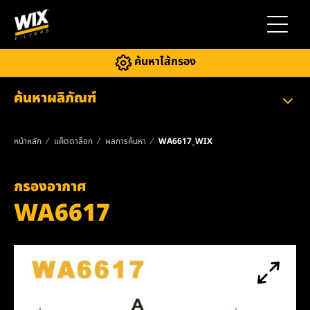
สลับการ
ค้นหาไส้กรอง
ค้นหาผลิภัณฑ์
หน้าหลัก
แค็ตตาล็อก
ผลการค้นหา
WA6617_WIX
กรองอากาศ
WA6617