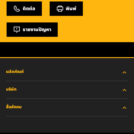
ติดต่อ
พิมพ์
รายงานปัญหา
ผลิตภัณฑ์
บริษัท
อุตสาหกรรมหนัก
สื่อสังคม
รถยนต์ส่วนบุคคลและรถบรรทุกงานเบา
เกี่ยวกับเรา
ไส้กรองสำหรับอุตสาหกรรม
ทรัพยากรอื่นๆ
Facebook