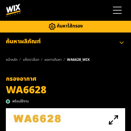
สลับการ
ค้นหาไส้กรอง
ค้นหาผลิภัณฑ์
หน้าหลัก
แค็ตตาล็อก
ผลการค้นหา
WA6628_WIX
กรองอากาศ
WA6628
พร้อมใช้งาน