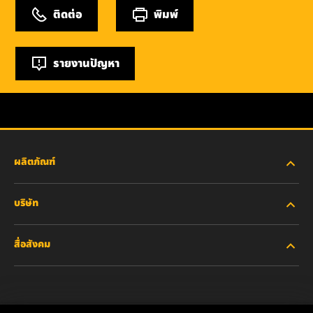
ติดต่อ
พิมพ์
รายงานปัญหา
ผลิตภัณฑ์
บริษัท
อุตสาหกรรมหนัก
สื่อสังคม
รถยนต์ส่วนบุคคลและรถบรรทุกงานเบา
เกี่ยวกับเรา
ไส้กรองสำหรับอุตสาหกรรม
ทรัพยากรอื่นๆ
Facebook