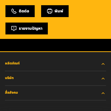
ติดต่อ
พิมพ์
รายงานปัญหา
ผลิตภัณฑ์
บริษัท
อุตสาหกรรมหนัก
สื่อสังคม
รถยนต์ส่วนบุคคลและรถบรรทุกงานเบา
เกี่ยวกับเรา
ไส้กรองสำหรับอุตสาหกรรม
ทรัพยากรอื่นๆ