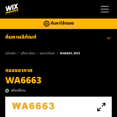
สลับการ
ค้นหาไส้กรอง
ค้นหาผลิภัณฑ์
หน้าหลัก
แค็ตตาล็อก
ผลการค้นหา
WA6663_WIX
กรองอากาศ
WA6663
พร้อมใช้งาน