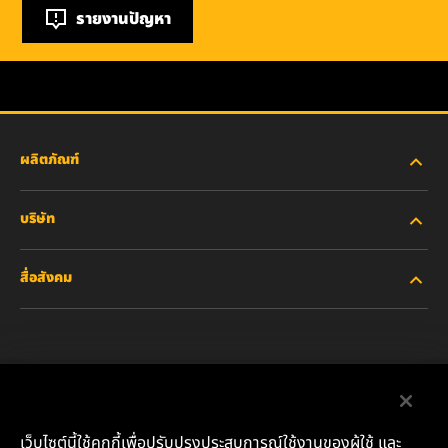
รายงานปัญหา
ผลิตภัณฑ์
บริษัท
อุตสาหกรรมหนัก
สื่อสังคม
รถยนต์ส่วนบุคคลและรถบรรทุกงานเบา
เกี่ยวกับเรา
ไส้กรองสำหรับอุตสาหกรรม
ทรัพยากรอื่นๆ
Facebook
ผลิตภัณฑ์สำหรับรถแข่ง
ติดต่อเรา
Instagram
เว็บไซต์นี้ใช้คุกกี้เพื่อปรับปรุงประสบการณ์ใช้งานของผู้ใช้ และ
น้ำมันหล่อลื่น