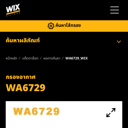
สลับการ
ค้นหาไส้กรอง
ค้นหาผลิภัณฑ์
หน้าหลัก
แค็ตตาล็อก
ผลการค้นหา
WA6729_WIX
กรองอากาศ
WA6729