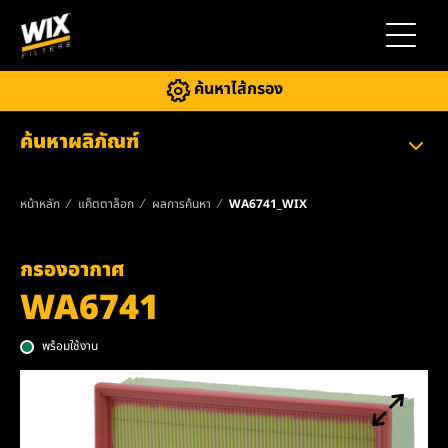
สลับการ
ค้นหาไส้กรอง
ค้นหาผลิภัณฑ์
หน้าหลัก
แค็ตตาล็อก
ผลการค้นหา
WA6741_WIX
กรองอากาศ
WA6741
พร้อมใช้งาน