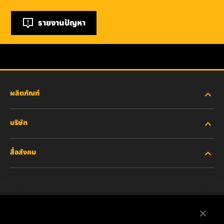
รายงานปัญหา
ผลิตภัณฑ์
บริษัท
อุตสาหกรรมหนัก
สื่อสังคม
รถยนต์ส่วนบุคคลและรถบรรทุกงานเบา
เกี่ยวกับเรา
ไส้กรองสำหรับอุตสาหกรรม
ทรัพยากรอื่นๆ
Facebook
ผลิตภัณฑ์สำหรับรถแข่ง
ติดต่อเรา
Instagram