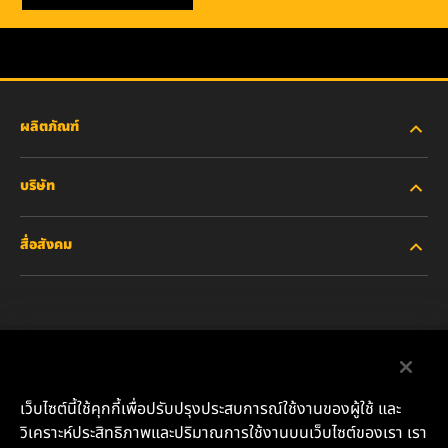
ผลิตภัณฑ์
บริษัท
อุตสาหกรรมหนัก
สื่อสังคม
รถยนต์ส่วนบุคคลและรถบรรทุกงานเบา
เกี่ยวกับเรา
ไส้กรองสำหรับอุตสาหกรรม
ทรัพยากรอื่นๆ
Facebook
ผลิตภัณฑ์สำหรับรถแข่ง
ติดต่อเรา
Instagram
เว็บไซต์นี้ใช้คุกกี้เพื่อปรับปรุงประสบการณ์ใช้งานของผู้ใช้ และ
น้ำมันหล่อลื่น
ตำแหน่งงาน
วิเคราะห์ประสิทธิภาพและปริมาณการใช้งานบนเว็บไซต์ของเรา เรา
YouTube