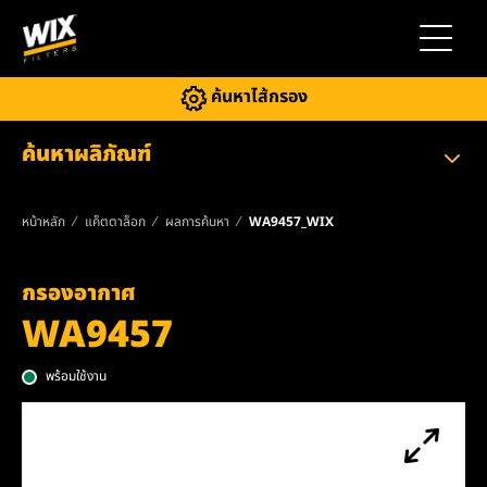
สลับการ
ค้นหาไส้กรอง
ค้นหาผลิภัณฑ์
หน้าหลัก
แค็ตตาล็อก
ผลการค้นหา
WA9457_WIX
กรองอากาศ
WA9457
พร้อมใช้งาน