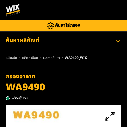
สลับการ
ค้นหาไส้กรอง
ค้นหาผลิภัณฑ์
หน้าหลัก
แค็ตตาล็อก
ผลการค้นหา
WA9490_WIX
กรองอากาศ
WA9490
พร้อมใช้งาน