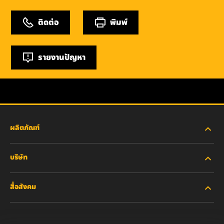
ติดต่อ
พิมพ์
รายงานปัญหา
ผลิตภัณฑ์
บริษัท
อุตสาหกรรมหนัก
สื่อสังคม
รถยนต์ส่วนบุคคลและรถบรรทุกงานเบา
เกี่ยวกับเรา
ไส้กรองสำหรับอุตสาหกรรม
ทรัพยากรอื่นๆ