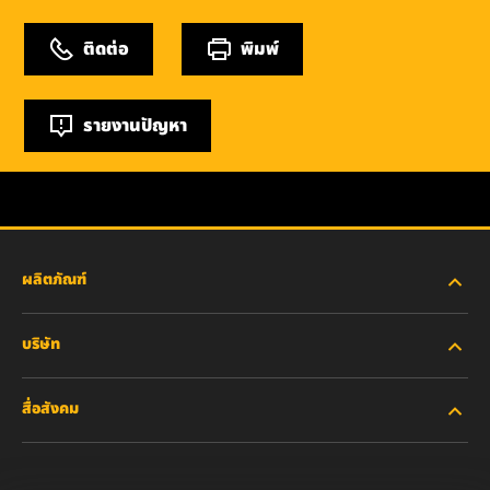
ติดต่อ
พิมพ์
รายงานปัญหา
ผลิตภัณฑ์
บริษัท
อุตสาหกรรมหนัก
สื่อสังคม
รถยนต์ส่วนบุคคลและรถบรรทุกงานเบา
เกี่ยวกับเรา
ไส้กรองสำหรับอุตสาหกรรม
ทรัพยากรอื่นๆ