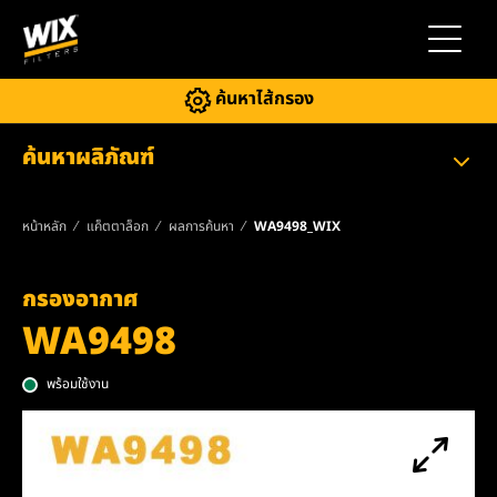
สลับการ
ค้นหาไส้กรอง
ค้นหาผลิภัณฑ์
หน้าหลัก
แค็ตตาล็อก
ผลการค้นหา
WA9498_WIX
กรองอากาศ
WA9498
พร้อมใช้งาน