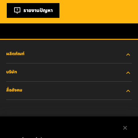
รายงานปัญหา
ผลิตภัณฑ์
บริษัท
อุตสาหกรรมหนัก
สื่อสังคม
รถยนต์ส่วนบุคคลและรถบรรทุกงานเบา
เกี่ยวกับเรา
ไส้กรองสำหรับอุตสาหกรรม
ทรัพยากรอื่นๆ
Facebook
ผลิตภัณฑ์สำหรับรถแข่ง
ติดต่อเรา
Instagram