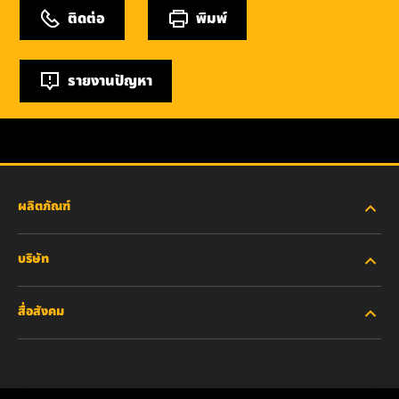
ติดต่อ
พิมพ์
รายงานปัญหา
ผลิตภัณฑ์
บริษัท
อุตสาหกรรมหนัก
สื่อสังคม
รถยนต์ส่วนบุคคลและรถบรรทุกงานเบา
เกี่ยวกับเรา
ไส้กรองสำหรับอุตสาหกรรม
ทรัพยากรอื่นๆ
Facebook