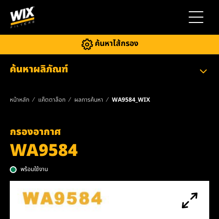
สลับการ
ค้นหาไส้กรอง
ค้นหาผลิภัณฑ์
หน้าหลัก
แค็ตตาล็อก
ผลการค้นหา
WA9584_WIX
กรองอากาศ
WA9584
พร้อมใช้งาน