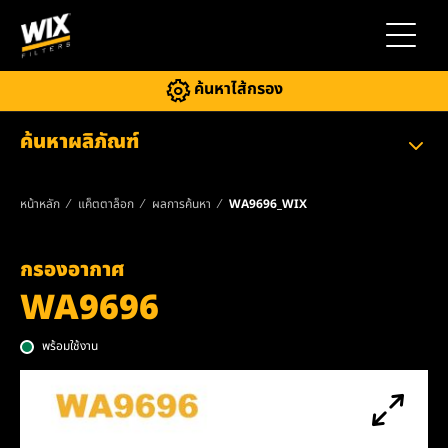
สลับการ
ค้นหาไส้กรอง
ค้นหาผลิภัณฑ์
หน้าหลัก
แค็ตตาล็อก
ผลการค้นหา
WA9696_WIX
กรองอากาศ
WA9696
พร้อมใช้งาน