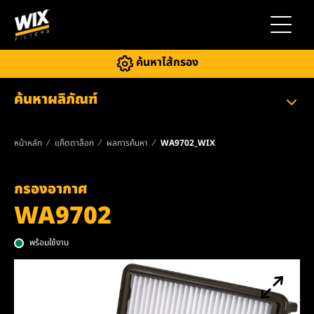
สลับการ
ค้นหาไส้กรอง
ค้นหาผลิภัณฑ์
หน้าหลัก
แค็ตตาล็อก
ผลการค้นหา
WA9702_WIX
กรองอากาศ
WA9702
พร้อมใช้งาน