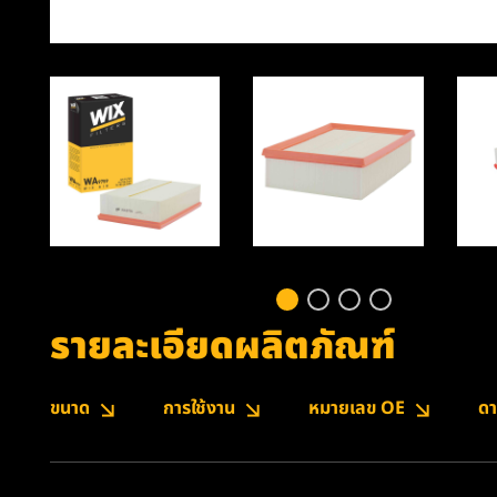
รายละเอียดผลิตภัณฑ์
ขนาด
การใช้งาน
หมายเลข OE
ดา