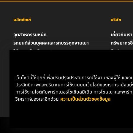
ผลิตภัณฑ์
บริษัท
อุตสาหกรรมหนัก
เกี่ยวกับเรา
รถยนต์ส่วนบุคคลและรถบรรทุกงานเบา
ทรัพยากรอื
ไส้กรองสำหรับอุตสาหกรรม
ติดต่อเรา
ผลิตภัณฑ์สำหรับรถแข่ง
ตำแหน่งงา
น้ำมันหล่อลื่น
ความเป็นส่
ประกาศด้
เว็บไซต์นี้ใช้คุกกี้เพื่อปรับปรุงประสบการณ์ใช้งานของผู้ใช้ และวิ
ประสิทธิภาพและปริมาณการใช้งานบนเว็บไซต์ของเรา เรายังแบ่ง
การใช้งานไซต์กับพาร์ทเนอร์โซเชียลมีเดีย การโฆษณาและพาร์ท
วิเคราะห์ของเราอีกด้วย
ความเป็นส่วนตัวของข้อมูล
Copyright 2024 MANN+HUMMEL. All rights reserved.