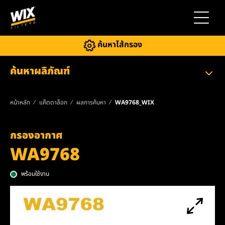
สลับการ
ค้นหาไส้กรอง
ค้นหาผลิภัณฑ์
หน้าหลัก
แค็ตตาล็อก
ผลการค้นหา
WA9768_WIX
กรองอากาศ
WA9768
พร้อมใช้งาน