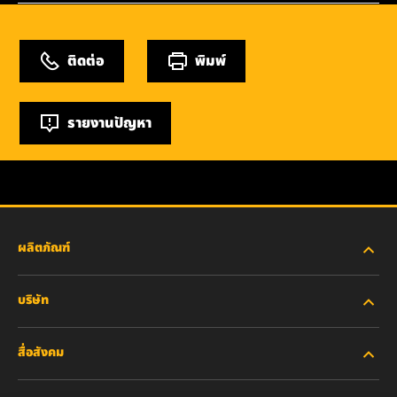
ติดต่อ
พิมพ์
รายงานปัญหา
ผลิตภัณฑ์
บริษัท
อุตสาหกรรมหนัก
สื่อสังคม
รถยนต์ส่วนบุคคลและรถบรรทุกงานเบา
เกี่ยวกับเรา