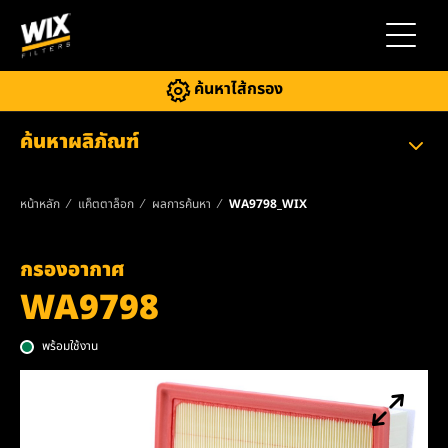
สลับการ
ค้นหาไส้กรอง
ค้นหาผลิภัณฑ์
หน้าหลัก
แค็ตตาล็อก
ผลการค้นหา
WA9798_WIX
กรองอากาศ
WA9798
พร้อมใช้งาน