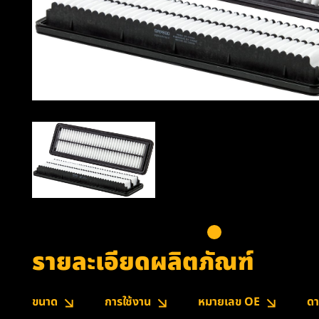
รายละเอียดผลิตภัณฑ์
ขนาด
การใช้งาน
หมายเลข OE
ดา