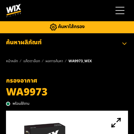
สลับการ
ค้นหาไส้กรอง
ค้นหาผลิภัณฑ์
หน้าหลัก
แค็ตตาล็อก
ผลการค้นหา
WA9973_WIX
กรองอากาศ
WA9973
พร้อมใช้งาน