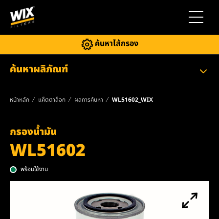
สลับการ
ค้นหาไส้กรอง
ค้นหาผลิภัณฑ์
หน้าหลัก
แค็ตตาล็อก
ผลการค้นหา
WL51602_WIX
กรองน้ำมัน
WL51602
พร้อมใช้งาน