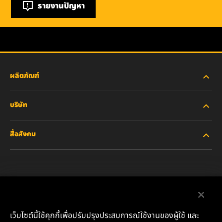
รายงานปัญหา
ผลิตภัณฑ์
บริษัท
อุตสาหกรรมหนัก
สื่อสังคม
รถยนต์ส่วนบุคคลและรถบรรทุกงานเบา
เกี่ยวกับเรา
ไส้กรองสำหรับอุตสาหกรรม
ทรัพยากรอื่นๆ
Facebook
ผลิตภัณฑ์สำหรับรถแข่ง
ติดต่อเรา
Instagram
เว็บไซต์นี้ใช้คุกกี้เพื่อปรับปรุงประสบการณ์ใช้งานของผู้ใช้ และ
น้ำมันหล่อลื่น
ตำแหน่งงาน