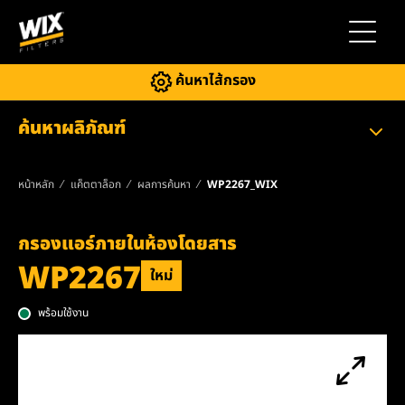
สลับการ
ค้นหาไส้กรอง
ค้นหาผลิภัณฑ์
หน้าหลัก
แค็ตตาล็อก
ผลการค้นหา
WP2267_WIX
กรองแอร์ภายในห้องโดยสาร
WP2267
ใหม่
พร้อมใช้งาน