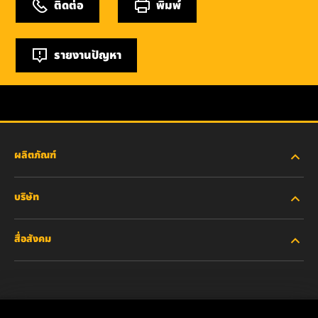
ติดต่อ
พิมพ์
รายงานปัญหา
ผลิตภัณฑ์
บริษัท
อุตสาหกรรมหนัก
สื่อสังคม
รถยนต์ส่วนบุคคลและรถบรรทุกงานเบา
เกี่ยวกับเรา
ไส้กรองสำหรับอุตสาหกรรม
ทรัพยากรอื่นๆ
Facebook