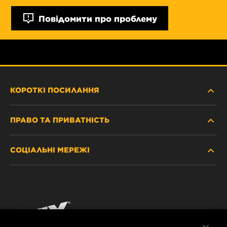
Повідомити про проблему
КОРОТКІ ПОСИЛАННЯ
ПРАВО ТА ПРИВАТНІСТЬ
ДЕ КУПИТИ
СОЦІАЛЬНІ МЕРЕЖІ
ЗАХИСТ ПЕРСОНАЛЬНИХ ДАНИХ
WIX INSTITUTE
ЮРИДИЧНЕ ПОВІДОМЛЕННЯ
Facebook
КОНТАКТ
РЕКВІЗИТИ
YouTube
WIX FILTERS ALWAYS WIN