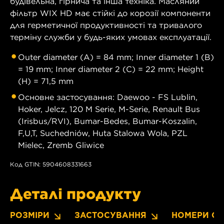
будівельна, гірнича та інша техніка. Масляний
фільтр WIX HD має стійкі до корозії компоненти
для герметичної продуктивності та тривалого
терміну служби у будь-яких умовах експлуатації.
Outer diameter (A) = 84 mm; Inner diameter 1 (B)
= 19 mm; Inner diameter 2 (C) = 22 mm; Height
(H) = 71,5 mm
Основне застосування: Daewoo - FS Lublin,
Hoker, Jelcz, 120 M Serie, M-Serie, Renault Bus
(Irisbus/RVI), Bumar-Bedes, Bumar-Koszalin,
F,U,T, Suchedniów, Huta Stalowa Wola, PZL
Mielec, Zremb Gliwice
Код GTIN: 5904608331663
Деталі продукту
РОЗМІРИ
ЗАСТОСУВАННЯ
НОМЕРИ OE