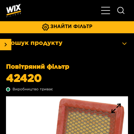
Увімкнути/ви
ЗНАЙТИ ФІЛЬТР
Пошук продукту
Повітряний фільтр
42420
Виробництво триває