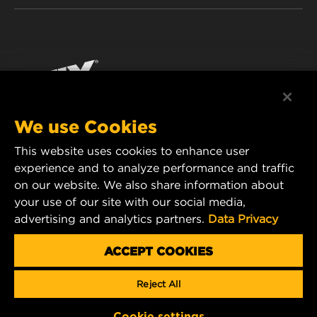
WIX INSTITUTE
ЮРИДИЧНЕ ПОВІДОМЛЕННЯ
Facebook
КОНТАКТ
РЕКВІЗИТИ
YouTube
WIX FILTERS ALWAYS WIN
We use Cookies
This website uses cookies to enhance user
MANN+HUMMEL FT Poland
experience and to analyze performance and traffic
ul. Wrocławska 145,
on our website. We also share information about
63-800 GOSTYŃ, POLAND
your use of our site with our social media,
Tel. +48 65 572 89 00
advertising and analytics partners.
Data Privacy
E-mail:
info@mann-hummel.com
CAREER
ACCEPT COOKIES
MANN+HUMMEL GROUP
Reject All
Copyright 2025 MANN+HUMMEL. All rights reserved.
Cookie settings