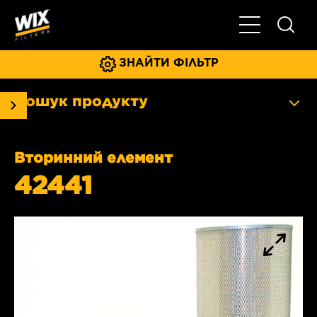
Увімкнути/ви
ЗНАЙТИ ФІЛЬТР
Пошук продукту
Вторинний елемент
42441