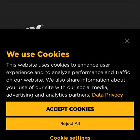
WIX INSTITUTE
ЮРИДИЧНЕ ПОВІДОМЛЕННЯ
Facebook
КОНТАКТ
РЕКВІЗИТИ
YouTube
WIX FILTERS ALWAYS WIN
We use Cookies
This website uses cookies to enhance user
MANN+HUMMEL FT Poland
experience and to analyze performance and traffic
ul. Wrocławska 145,
on our website. We also share information about
63-800 GOSTYŃ, POLAND
your use of our site with our social media,
Tel. +48 65 572 89 00
advertising and analytics partners.
Data Privacy
E-mail:
info@mann-hummel.com
CAREER
ACCEPT COOKIES
MANN+HUMMEL GROUP
Reject All
Copyright 2025 MANN+HUMMEL. All rights reserved.
Cookie settings