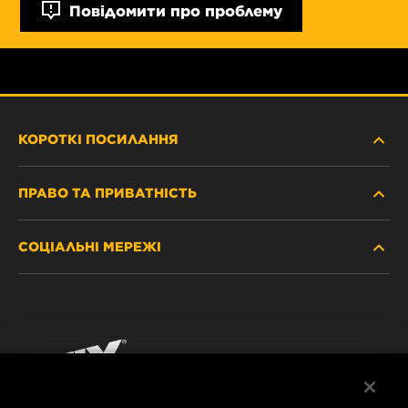
Повідомити про проблему
КОРОТКІ ПОСИЛАННЯ
ПРАВО ТА ПРИВАТНІСТЬ
ДЕ КУПИТИ
СОЦІАЛЬНІ МЕРЕЖІ
ЗАХИСТ ПЕРСОНАЛЬНИХ ДАНИХ
WIX INSTITUTE
ЮРИДИЧНЕ ПОВІДОМЛЕННЯ
Facebook
КОНТАКТ
РЕКВІЗИТИ
YouTube
WIX FILTERS ALWAYS WIN