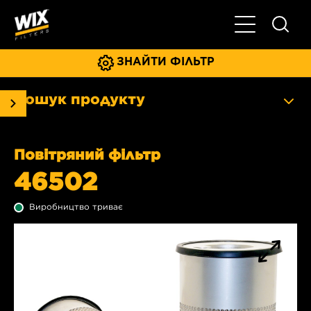
Увімкнути/ви
ЗНАЙТИ ФІЛЬТР
Пошук продукту
Повітряний фільтр
46502
Виробництво триває