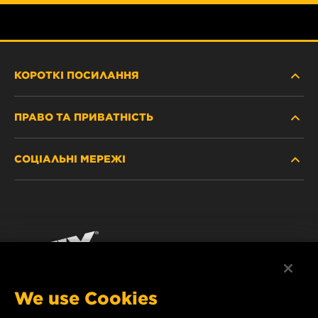
КОРОТКІ ПОСИЛАННЯ
ПРАВО ТА ПРИВАТНІСТЬ
ДЕ КУПИТИ
СОЦІАЛЬНІ МЕРЕЖІ
ЗАХИСТ ПЕРСОНАЛЬНИХ ДАНИХ
WIX INSTITUTE
ЮРИДИЧНЕ ПОВІДОМЛЕННЯ
Facebook
КОНТАКТ
РЕКВІЗИТИ
YouTube
WIX FILTERS ALWAYS WIN
We use Cookies