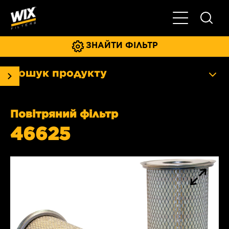
Увімкнути/ви
ЗНАЙТИ ФІЛЬТР
Пошук продукту
Повітряний фільтр
46625