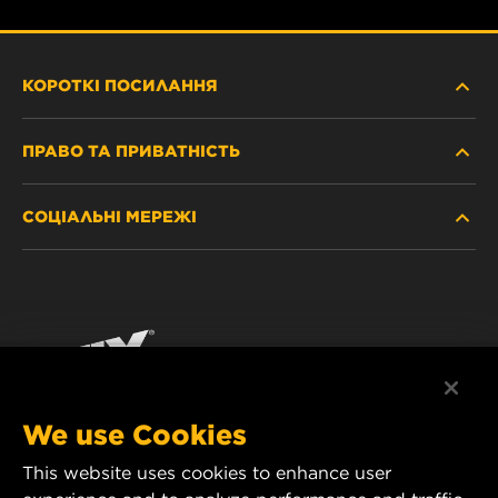
КОРОТКІ ПОСИЛАННЯ
ПРАВО ТА ПРИВАТНІСТЬ
ДЕ КУПИТИ
СОЦІАЛЬНІ МЕРЕЖІ
ЗАХИСТ ПЕРСОНАЛЬНИХ ДАНИХ
WIX INSTITUTE
ЮРИДИЧНЕ ПОВІДОМЛЕННЯ
Facebook
КОНТАКТ
РЕКВІЗИТИ
YouTube
WIX FILTERS ALWAYS WIN
We use Cookies
This website uses cookies to enhance user
MANN+HUMMEL FT Poland