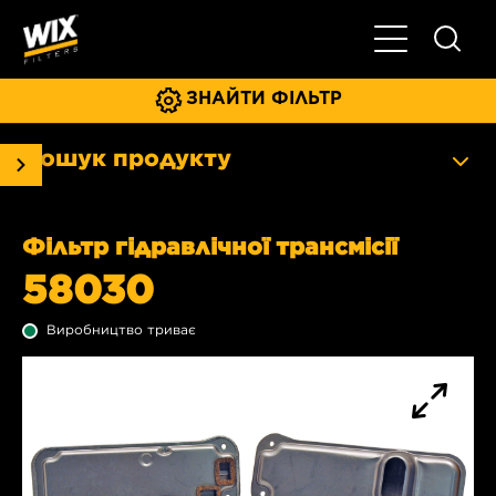
Увімкнути/ви
ЗНАЙТИ ФІЛЬТР
Пошук продукту
Фільтр гідравлічної трансмісії
58030
Виробництво триває