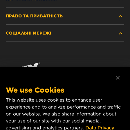
ПРАВО ТА ПРИВАТНІСТЬ
ДЕ КУПИТИ
СОЦІАЛЬНІ МЕРЕЖІ
ЗАХИСТ ПЕРСОНАЛЬНИХ ДАНИХ
WIX INSTITUTE
ЮРИДИЧНЕ ПОВІДОМЛЕННЯ
Facebook
КОНТАКТ
РЕКВІЗИТИ
YouTube
WIX FILTERS ALWAYS WIN
We use Cookies
This website uses cookies to enhance user
MANN+HUMMEL FT Poland
experience and to analyze performance and traffic
ul. Wrocławska 145,
on our website. We also share information about
63-800 GOSTYŃ, POLAND
your use of our site with our social media,
Tel. +48 65 572 89 00
advertising and analytics partners.
Data Privacy
E-mail:
info@mann-hummel.com