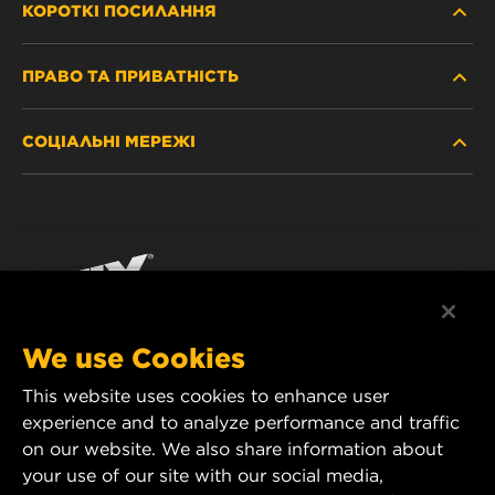
КОРОТКІ ПОСИЛАННЯ
ПРАВО ТА ПРИВАТНІСТЬ
ДЕ КУПИТИ
СОЦІАЛЬНІ МЕРЕЖІ
ЗАХИСТ ПЕРСОНАЛЬНИХ ДАНИХ
WIX INSTITUTE
ЮРИДИЧНЕ ПОВІДОМЛЕННЯ
Facebook
КОНТАКТ
РЕКВІЗИТИ
YouTube
WIX FILTERS ALWAYS WIN
We use Cookies
This website uses cookies to enhance user
MANN+HUMMEL FT Poland
experience and to analyze performance and traffic
ul. Wrocławska 145,
on our website. We also share information about
63-800 GOSTYŃ, POLAND
your use of our site with our social media,
Tel. +48 65 572 89 00