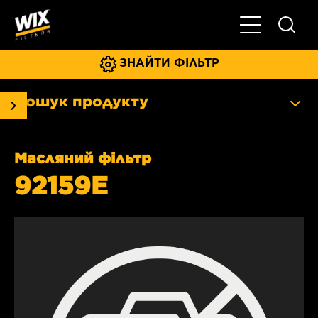
Увімкнути/ви
ЗНАЙТИ ФІЛЬТР
Пошук продукту
Масляний фільтр
92159E