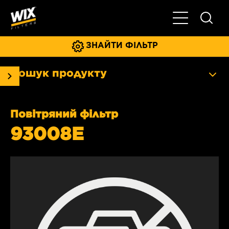
Увімкнути/ви
ЗНАЙТИ ФІЛЬТР
Пошук продукту
Повітряний фільтр
93008E