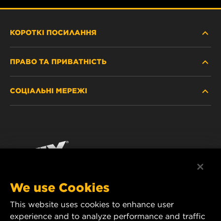
КОРОТКІ ПОСИЛАННЯ
ПРАВО ТА ПРИВАТНІСТЬ
ДЕ КУПИТИ
СОЦІАЛЬНІ МЕРЕЖІ
ЗАХИСТ ПЕРСОНАЛЬНИХ ДАНИХ
WIX INSTITUTE
ЮРИДИЧНЕ ПОВІДОМЛЕННЯ
Facebook
КОНТАКТ
РЕКВІЗИТИ
YouTube
WIX FILTERS ALWAYS WIN
We use Cookies
This website uses cookies to enhance user
MANN+HUMMEL FT Poland
experience and to analyze performance and traffic
ul. Wrocławska 145,