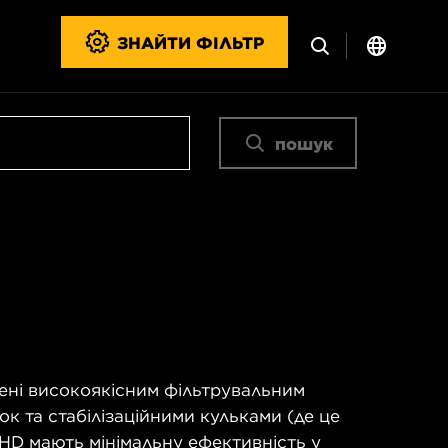
ЗНАЙТИ ФІЛЬТР
пошук
ені високоякісним фільтрувальним
док та стабілізаційними кульками (де це
 HD мають мінімальну ефективність у