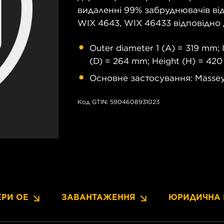
видаленні 99% забруднювачів від
WIX 4643, WIX 46433 відповідно д
Outer diameter 1 (A) = 319 mm; 
(D) = 264 mm; Height (H) = 42
Основне застосування: Massey
Код GTIN: 5904608931023
РИ OE
ЗАВАНТАЖЕННЯ
ЮРИДИЧНА 