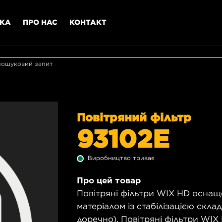
МКА
ПРО НАС
КОНТАКТ
пошуковий запит
Повітряний фільтр
93102E
Виробництво триває
Про цей товар
Повітряні фільтри WIX HD оснащ
матеріалом із стабілізацією скла
доречно). Повітряні фільтри WIX