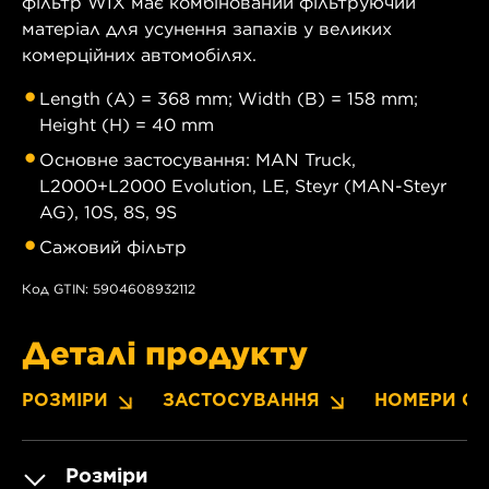
фільтр WIX має комбінований фільтруючий
матеріал для усунення запахів у великих
комерційних автомобілях.
Length (A) = 368 mm; Width (B) = 158 mm;
Height (H) = 40 mm
Основне застосування: MAN Truck,
L2000+L2000 Evolution, LE, Steyr (MAN-Steyr
AG), 10S, 8S, 9S
Сажовий фільтр
Код GTIN: 5904608932112
Деталі продукту
РОЗМІРИ
ЗАСТОСУВАННЯ
НОМЕРИ OE
Розміри