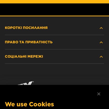
КОРОТКІ ПОСИЛАННЯ
ПРАВО ТА ПРИВАТНІСТЬ
ДЕ КУПИТИ
СОЦІАЛЬНІ МЕРЕЖІ
ЗАХИСТ ПЕРСОНАЛЬНИХ ДАНИХ
WIX INSTITUTE
ЮРИДИЧНЕ ПОВІДОМЛЕННЯ
Facebook
КОНТАКТ
РЕКВІЗИТИ
YouTube
WIX FILTERS ALWAYS WIN
We use Cookies