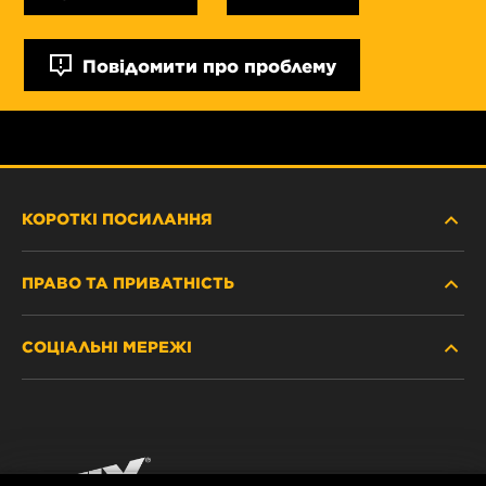
Повідомити про проблему
КОРОТКІ ПОСИЛАННЯ
ПРАВО ТА ПРИВАТНІСТЬ
ДЕ КУПИТИ
СОЦІАЛЬНІ МЕРЕЖІ
ЗАХИСТ ПЕРСОНАЛЬНИХ ДАНИХ
WIX INSTITUTE
ЮРИДИЧНЕ ПОВІДОМЛЕННЯ
Facebook
КОНТАКТ
РЕКВІЗИТИ