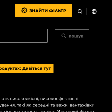
ЗНАЙТИ ФІЛЬТР
пошук
продуктах:
Дивіться тут
ють високоякісні, високоефективні
ування, такі як середні та важкі вантажівки,
, гірнича та інша техніка. Масляний фільтр