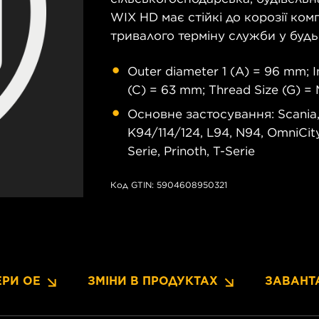
WIX HD має стійкі до корозії ко
тривалого терміну служби у будь
Outer diameter 1 (A) = 96 mm; I
(C) = 63 mm; Thread Size (G) = 
Основне застосування: Scania, 4,
K94/114/124, L94, N94, OmniCity
Serie, Prinoth, T-Serie
Код GTIN: 5904608950321
РИ OE
ЗМІНИ В ПРОДУКТАХ
ЗАВАНТ