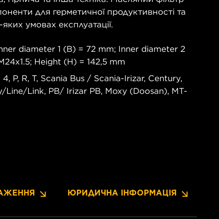
мпоненти для герметичної продуктивності та
-яких умовах експлуатації.
nner diameter 1 (B) = 72 mm; Inner diameter 2
M24x1.5; Height (H) = 142,5 mm
 P, R, T, Scania Bus / Scania-Irizar, Century,
/Line/Link, PB/ Irizar PB, Moxy (Doosan), MT-
АЖЕННЯ
ЮРИДИЧНА ІНФОРМАЦІЯ