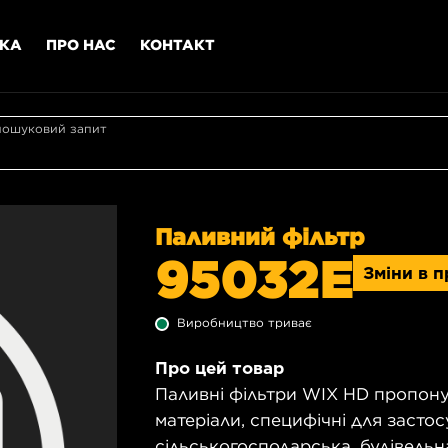
МКА
ПРО НАС
КОНТАКТ
пошуковий запит
Паливний фільтр
95032E
Зміни в 
Виробництво триває
Про цей товар
Паливні фільтри WIX HD пропону
матеріали, специфічні для застос
сільськогосподарська, будівельна