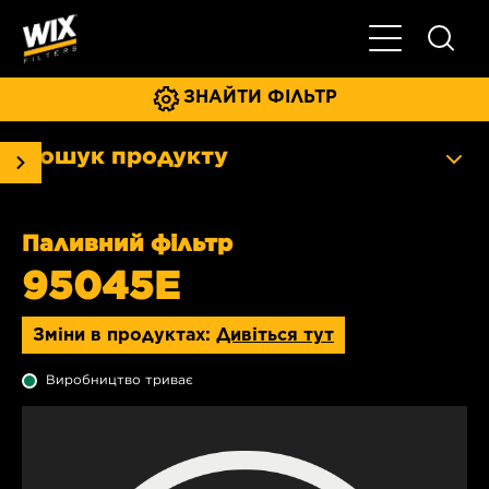
Увімкнути/ви
ЗНАЙТИ ФІЛЬТР
Пошук продукту
Паливний фільтр
95045E
Зміни в продуктах:
Дивіться тут
Виробництво триває